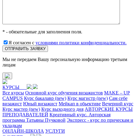
* - обязательные для заполнения поля.
Я согласен с
условиями политики конфиденциальности.
ОТПРАВИТЬ ЗАЯВКУ
Мы не передаем Вашу персональную информацию третьим
лицам
КУРСЫ
Все курсы
Основной курс обучения визажистов
MAKE – UP
CAMPUS
Курс бакалавр (new)
Курс магистр (new)
Сам себе
визажист
Юный визажист
Мейкап в обьективе
Вечерний курс
Курс мастер (new)
Курс выходного дня
АВТОРСКИЕ КУРСЫ
ПРЕПОДАВАТЕЛЕЙ
Креативный курс. Авторская
программа Татьяны Пучковой
Экспресс - курс по прическам и
укладкам
ОНЛАЙН-ШКОЛА
УСЛУГИ